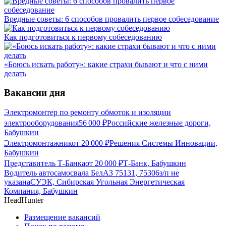
Вредные советы: 6 способов провалить первое собеседование
Как подготовиться к первому собеседованию
«Боюсь искать работу»: какие страхи бывают и что с ними
делать
Вакансии дня
Электромонтер по ремонту обмоток и изоляции
электрооборудования
56 000
₽
Российские железные дороги,
Бабушкин
Электромонтажник
от
20 000
₽
Решения Системы Инновации,
Бабушкин
Представитель Т-Банка
от
20 000
₽
Т-Банк, Бабушкин
Водитель автосамосвала БелАЗ 75131, 75306
з/п не
указана
СУЭК, Сибирская Угольная Энергетическая
Компания, Бабушкин
HeadHunter
Размещение вакансий