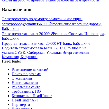
Охота на работу: проверьте своё резюме на безупречность
Вакансии дня
Электромонтер по ремонту обмоток и изоляции
электрооборудования
56 000
₽
Российские железные дороги,
Бабушкин
Электромонтажник
от
20 000
₽
Решения Системы Инновации,
Бабушкин
Представитель Т-Банка
от
20 000
₽
Т-Банк, Бабушкин
Водитель автосамосвала БелАЗ 75131, 75306
з/п не
указана
СУЭК, Сибирская Угольная Энергетическая
Компания, Бабушкин
HeadHunter
Размещение вакансий
Поиск по резюме
О компании
Наши вакансии
Реклама на сайте
Требования к ПО
Безопасный HeadHunter
HeadHunter API
Партнерам
Инвесторам