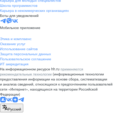
Карьера для молодых специалистов
pr@nsk.hh.ru
Школа программистов
Карьера в некоммерческих организациях
Минск
Боты для уведомлений
пр-т Дзержинского, д. 57,
10 этаж, помещение 45-1
Мобильное приложение
+375 (17)
336-03-02
Этика и комплаенс
pr@rabota.by
Оказание услуг
Использование сайтов
Алматы
Защита персональных данных
Пользовательское соглашение
пр. Абая, д. 151, БЦ Алатау,
ИТ аккредитация
12 этаж, офис 1209
На информационном ресурсе hh.ru
применяются
+7 727 232-13-13
рекомендательные технологии
(информационные технологии
pr@headhunter.com.kz
предоставления информации на основе сбора, систематизации
и анализа сведений, относящихся к предпочтениям пользователей
сети «Интернет», находящихся на территории Российской
Федерации)
Русский