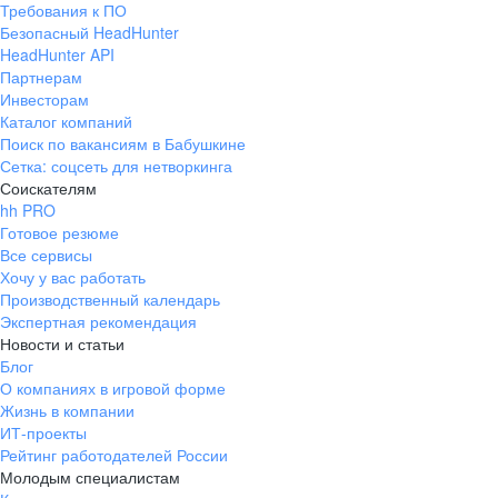
Требования к ПО
pr@ural.hh.ru
Безопасный HeadHunter
HeadHunter API
Краснодар
Партнерам
Инвесторам
ул. Янковского, д. 169, 7 этаж,
Каталог компаний
706 каб.
Поиск по вакансиям в Бабушкине
+7 861 205-55-57
Сетка: соцсеть для нетворкинга
pr@krd.hh.ru
Соискателям
hh PRO
Готовое резюме
Владивосток
Все сервисы
пер. Ланинский д. 4, офис 3.4
Хочу у вас работать
Производственный календарь
+7 423 202-33-28
Экспертная рекомендация
pr@dv.hh.ru
Новости и статьи
Блог
Новосибирск
О компаниях в игровой форме
Жизнь в компании
ул. Большевистская, д. 35,
ИТ-проекты
помещение 21
Рейтинг работодателей России
+7 383 207-94-64
Молодым специалистам