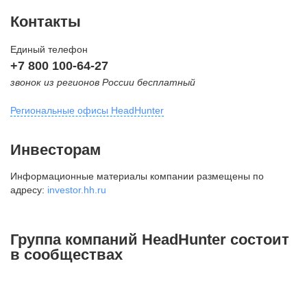
Контакты
Единый телефон
+7 800 100-64-27
звонок из регионов России бесплатный
Региональные офисы HeadHunter
Москва
Инвесторам
внутригородская территория
Информационные материалы компании размещены по
Муниципальный округ Тверской,
адресу:
investor.hh.ru
2-я Брестская ул., д. 48,
помещение 25
+7 495 974-64-27
Группа компаний HeadHunter состоит
+7 495 980-64-27
в сообществах
+7 495 134-92-24
press@hh.ru