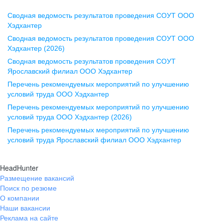
Сводная ведомость результатов проведения СОУТ ООО
Воронеж
Хэдхантер
Сводная ведомость результатов проведения СОУТ ООО
ул. Комиссаржевской, д. 10,
Хэдхантер (2026)
офис 1212
Сводная ведомость результатов проведения СОУТ
+7 473 280-05-05
Ярославский филиал ООО Хэдхантер
pr@vrn.hh.ru
Перечень рекомендуемых мероприятий по улучшению
условий труда ООО Хэдхантер
Казань
Перечень рекомендуемых мероприятий по улучшению
ул. Спартаковская, д. 2А, этаж 3,
условий труда ООО Хэдхантер (2026)
помещение 15
Перечень рекомендуемых мероприятий по улучшению
условий труда Ярославский филиал ООО Хэдхантер
+7 843 212-12-50
pr@kzn.hh.ru
HeadHunter
Размещение вакансий
Екатеринбург
Поиск по резюме
ул. Боевых Дружин, стр. 20,
О компании
5 этаж, офис 505, 521
Наши вакансии
Реклама на сайте
+7 343 226-79-99