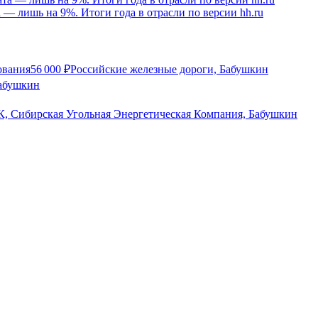
а — лишь на 9%. Итоги года в отрасли по версии hh.ru
ования
56 000
₽
Российские железные дороги, Бабушкин
абушкин
, Сибирская Угольная Энергетическая Компания, Бабушкин