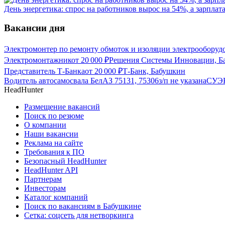
День энергетика: спрос на работников вырос на 54%, а зарплат
Вакансии дня
Электромонтер по ремонту обмоток и изоляции электрооборуд
Электромонтажник
от
20 000
₽
Решения Системы Инновации, Б
Представитель Т-Банка
от
20 000
₽
Т-Банк, Бабушкин
Водитель автосамосвала БелАЗ 75131, 75306
з/п не указана
СУЭК
HeadHunter
Размещение вакансий
Поиск по резюме
О компании
Наши вакансии
Реклама на сайте
Требования к ПО
Безопасный HeadHunter
HeadHunter API
Партнерам
Инвесторам
Каталог компаний
Поиск по вакансиям в Бабушкине
Сетка: соцсеть для нетворкинга