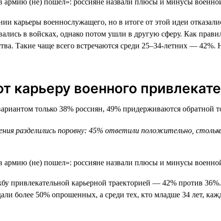
 карьеры военнослужащего, но в итоге от этой идеи отказались
вались в войсках, однако потом ушли в другую сферу. Как прав
йства. Такие чаще всего встречаются среди 25–34-летних — 42
 карьеру военного привлекат
риантом только 38% россиян, 49% придерживаются обратной точ
мнения разделились поровну: 45% ответили положительно, стол
у привлекательной карьерной траекторией — 42% против 36%. 
али более 50% опрошенных, а среди тех, кто младше 34 лет, каж