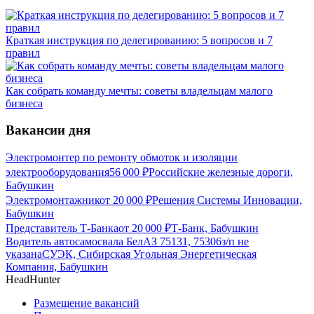
Краткая инструкция по делегированию: 5 вопросов и 7
правил
Как собрать команду мечты: советы владельцам малого
бизнеса
Вакансии дня
Электромонтер по ремонту обмоток и изоляции
электрооборудования
56 000
₽
Российские железные дороги,
Бабушкин
Электромонтажник
от
20 000
₽
Решения Системы Инновации,
Бабушкин
Представитель Т-Банка
от
20 000
₽
Т-Банк, Бабушкин
Водитель автосамосвала БелАЗ 75131, 75306
з/п не
указана
СУЭК, Сибирская Угольная Энергетическая
Компания, Бабушкин
HeadHunter
Размещение вакансий