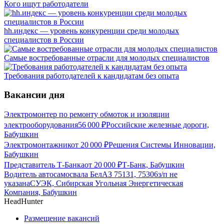
Кого ищут работодатели
hh.индекс — уровень конкуренции среди молодых
специалистов в России
Самые востребованные отрасли для молодых специалистов
Требования работодателей к кандидатам без опыта
Вакансии дня
Электромонтер по ремонту обмоток и изоляции
электрооборудования
56 000
₽
Российские железные дороги,
Бабушкин
Электромонтажник
от
20 000
₽
Решения Системы Инновации,
Бабушкин
Представитель Т-Банка
от
20 000
₽
Т-Банк, Бабушкин
Водитель автосамосвала БелАЗ 75131, 75306
з/п не
указана
СУЭК, Сибирская Угольная Энергетическая
Компания, Бабушкин
HeadHunter
Размещение вакансий