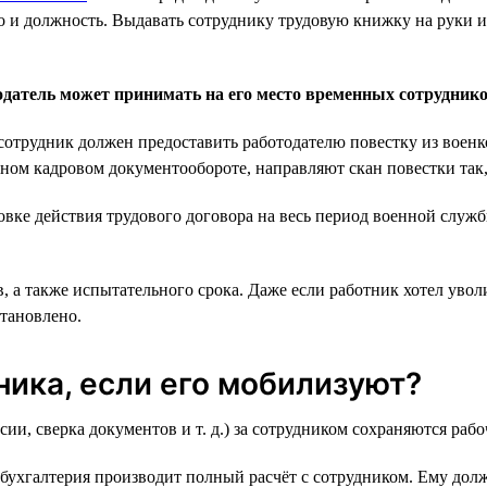
о и должность. Выдавать сотруднику трудовую книжку на руки и 
датель может принимать на его место временных сотрудник
а сотрудник должен предоставить работодателю повестку из вое
нном кадровом документообороте, направляют скан повестки так,
новке действия трудового договора на весь период военной слу
 а также испытательного срока. Даже если работник хотел увол
становлено.
ника, если его мобилизуют?
, сверка документов и т. д.) за сотрудником сохраняются рабоч
бухгалтерия производит полный расчёт с сотрудником. Ему долж