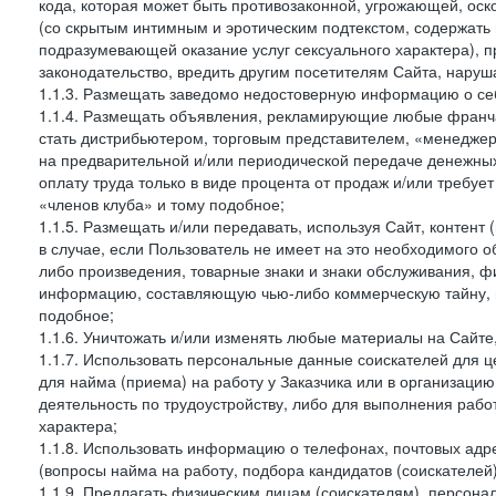
кода, которая может быть противозаконной, угрожающей, оск
(со скрытым интимным и эротическим подтекстом, содержать
подразумевающей оказание услуг сексуального характера), 
законодательство, вредить другим посетителям Сайта, наруша
1.1.3. Размещать заведомо недостоверную информацию о себ
1.1.4. Размещать объявления, рекламирующие любые франча
стать дистрибьютером, торговым представителем, «менедже
на предварительной и/или периодической передаче денежны
оплату труда только в виде процента от продаж и/или требуе
«членов клуба» и тому подобное;
1.1.5. Размещать и/или передавать, используя Сайт, контент
в случае, если Пользователь не имеет на это необходимого 
либо произведения, товарные знаки и знаки обслуживания,
информацию, составляющую чью-либо коммерческую тайну, и
подобное;
1.1.6. Уничтожать и/или изменять любые материалы на Сайте
1.1.7. Использовать персональные данные соискателей для ц
для найма (приема) на работу у Заказчика или в организаци
деятельность по трудоустройству, либо для выполнения рабо
характера;
1.1.8. Использовать информацию о телефонах, почтовых адре
(вопросы найма на работу, подбора кандидатов (соискателей
1.1.9. Предлагать физическим лицам (соискателям), персон