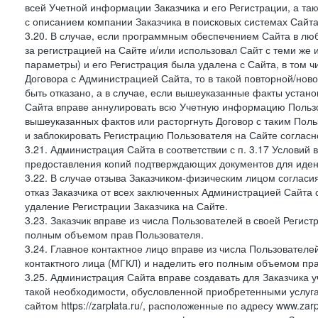
всей Учетной информации Заказчика и его Регистрации, а т
с описанием компании Заказчика в поисковых системах Сайт
3.20. В случае, если программным обеспечением Сайта в лю
за регистрацией на Сайте и/или использовал Сайт с теми же
параметры) и его Регистрация была удалена с Сайта, в том 
Договора с Администрацией Сайта, то в такой повторной/но
быть отказано, а в случае, если вышеуказанные факты уста
Сайта вправе аннулировать всю Учетную информацию Пользо
вышеуказанных фактов или расторгнуть Договор с таким По
и заблокировать Регистрацию Пользователя на Сайте согласн
3.21. Администрация Сайта в соответствии с п. 3.17 Условий
предоставления копий подтверждающих документов для идент
3.22. В случае отзыва Заказчиком-физическим лицом согласи
отказ Заказчика от всех заключенных Администрацией Сайта с
удаление Регистрации Заказчика на Сайте.
3.23. Заказчик вправе из числа Пользователей в своей Регист
полным объемом прав Пользователя.
3.24. Главное контактное лицо вправе из числа Пользователе
контактного лица (МГКЛ) и наделить его полным объемом пр
3.25. Администрация Сайта вправе создавать для Заказчика уче
такой необходимости, обусловленной приобретенными услугам
сайтом https://zarplata.ru/, расположенные по адресу www.zarpl