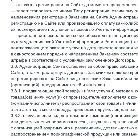
— отказать в регистрации на Сайте до момента предоставле
— зарегистрировать по иному Типу регистрации, отличному от
наименования регистрации Заказчика на Сайте Администрац
регистрацию на Сайте или производившего оплату каких-либо
их последующего получения с помощью Учетной информации
— приостановить исполнение своих обязательств по Договору
путем удаления всей Учетной информации и Регистрации (вк
подтверждающего оказание услуг на дату приостановления ис
в одностороннем порядке с направлением Заказчику соответ
штрафа в соответствии с условиями заключенного Договора.
3.8. Администрация Сайта оставляет за собой право заблоки
Сайта, а также расторгнуть договор с Заказчиком в любое в
не регистрировать на Сайте лиц, если такие Заказчик и/или 
(организаций), предпринимателей и иных лиц:
3.8.1. продвигающие свой товар(ы) и/или услугу(и) методом 
товара(ов) и/или услуг(и) от производителя/исполнителя к к
(компания-исполнитель) распространяет свои товар(ы) и/или 
а эти агенты, в свою очередь, привлекают других лиц для ра
3.8.2. в случае если вид деятельности компании (организаци
или деятельностью религиозных сект, оккультных организаций
с организацией азартных игр и развлечений, деятельностью 
распространением порнографической продукции или оказанием