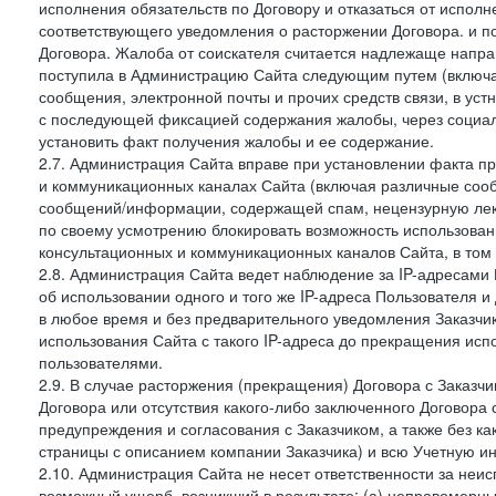
исполнения обязательств по Договору и отказаться от испол
соответствующего уведомления о расторжении Договора. и п
Договора. Жалоба от соискателя считается надлежаще напра
поступила в Администрацию Сайта следующим путем (включая
сообщения, электронной почты и прочих средств связи, в уст
с последующей фиксацией содержания жалобы, через социа
установить факт получения жалобы и ее содержание.
2.7. Администрация Сайта вправе при установлении факта 
и коммуникационных каналах Сайта (включая различные сооб
сообщений/информации, содержащей спам, нецензурную лекс
по своему усмотрению блокировать возможность использов
консультационных и коммуникационных каналов Сайта, в том 
2.8. Администрация Сайта ведет наблюдение за IP-адресами 
об использовании одного и того же IP-адреса Пользователя 
в любое время и без предварительного уведомления Заказчи
использования Сайта с такого IP-адреса до прекращения исп
пользователями.
2.9. В случае расторжения (прекращения) Договора с Заказч
Договора или отсутствия какого-либо заключенного Договора
предупреждения и согласования с Заказчиком, а также без к
страницы с описанием компании Заказчика) и всю Учетную и
2.10. Администрация Сайта не несет ответственности за неи
возможный ущерб, возникший в результате: (а) неправомерн