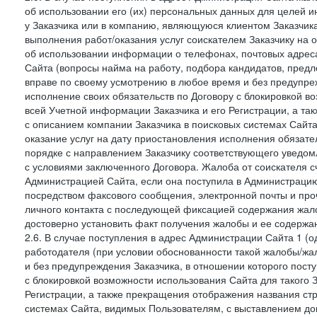
об использовании его (их) персональных данных для целей и
у Заказчика или в компанию, являющуюся клиентом Заказчика
выполнения работ/оказания услуг соискателем Заказчику на о
об использовании информации о телефонах, почтовых адреса
Сайта (вопросы найма на работу, подбора кандидатов, пред
вправе по своему усмотрению в любое время и без предупреж
исполнение своих обязательств по Договору с блокировкой в
всей Учетной информации Заказчика и его Регистрации, а т
с описанием компании Заказчика в поисковых системах Сайт
оказание услуг на дату приостановления исполнения обязате
порядке с направлением Заказчику соответствующего уведом
с условиями заключенного Договора. Жалоба от соискателя 
Администрацией Сайта, если она поступила в Администрацию 
посредством факсового сообщения, электронной почты и проч
личного контакта с последующей фиксацией содержания жал
достоверно установить факт получения жалобы и ее содержа
2.6. В случае поступления в адрес Администрации Сайта 1 (од
работодателя (при условии обоснованности такой жалобы/жа
и без предупреждения Заказчика, в отношении которого пост
с блокировкой возможности использования Сайта для такого 
Регистрации, а также прекращения отображения названия ст
системах Сайта, видимых Пользователям, с выставлением до