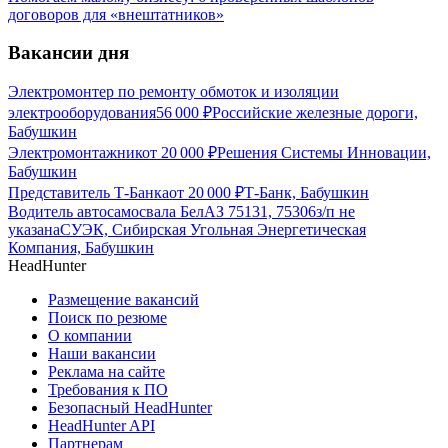
договоров для «внештатников»
Вакансии дня
Электромонтер по ремонту обмоток и изоляции
электрооборудования
56 000
₽
Российские железные дороги,
Бабушкин
Электромонтажник
от
20 000
₽
Решения Системы Инновации,
Бабушкин
Представитель Т-Банка
от
20 000
₽
Т-Банк, Бабушкин
Водитель автосамосвала БелАЗ 75131, 75306
з/п не
указана
СУЭК, Сибирская Угольная Энергетическая
Компания, Бабушкин
HeadHunter
Размещение вакансий
Поиск по резюме
О компании
Наши вакансии
Реклама на сайте
Требования к ПО
Безопасный HeadHunter
HeadHunter API
Партнерам