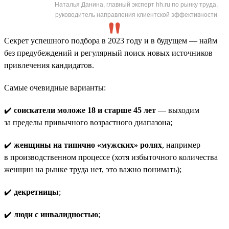
Наталья Данина, главный эксперт hh.ru по рынку труда,
руководитель направления клиентской эффективности
Секрет успешного подбора в 2023 году и в будущем — найм
без предубеждений и регулярный поиск новых источников
привлечения кандидатов.
Самые очевидные варианты:
✔️
соискатели моложе 18 и старше 45 лет
— выходим
за пределы привычного возрастного диапазона;
✔️
женщины на типично «мужских» ролях
, например
в производственном процессе (хотя избыточного количества
женщин на рынке труда нет, это важно понимать);
✔️
декретницы
;
✔️
люди с инвалидностью
;