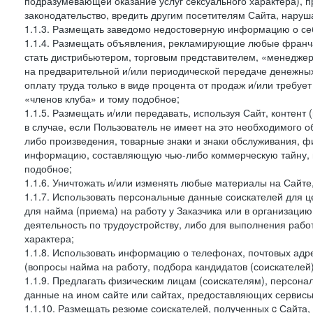
подразумевающей оказание услуг сексуального характера), 
законодательство, вредить другим посетителям Сайта, наруша
1.1.3. Размещать заведомо недостоверную информацию о себ
1.1.4. Размещать объявления, рекламирующие любые франча
стать дистрибьютером, торговым представителем, «менедже
на предварительной и/или периодической передаче денежны
оплату труда только в виде процента от продаж и/или требуе
«членов клуба» и тому подобное;
1.1.5. Размещать и/или передавать, используя Сайт, контент
в случае, если Пользователь не имеет на это необходимого 
либо произведения, товарные знаки и знаки обслуживания,
информацию, составляющую чью-либо коммерческую тайну, и
подобное;
1.1.6. Уничтожать и/или изменять любые материалы на Сайте
1.1.7. Использовать персональные данные соискателей для ц
для найма (приема) на работу у Заказчика или в организаци
деятельность по трудоустройству, либо для выполнения рабо
характера;
1.1.8. Использовать информацию о телефонах, почтовых адре
(вопросы найма на работу, подбора кандидатов (соискателей
1.1.9. Предлагать физическим лицам (соискателям), персон
данные на ином сайте или сайтах, предоставляющих сервисы 
1.1.10. Размещать резюме соискателей, полученных c Сайта,