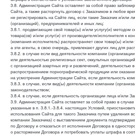
3.8. Администрация Сайта оставляет за собой право заблоки
Сайта, а также расторгнуть договор с Заказчиком в любое в
не регистрировать на Сайте лиц, если такие Заказчик и/или 
(организаций), предпринимателей и иных лиц:
3.8.1. продвигающие свой товар(ы) и/или услугу(и) методом 
товара(ов) и/или услуг(и) от производителя/исполнителя к к
(компания-исполнитель) распространяет свои товар(ы) и/или 
а эти агенты, в свою очередь, привлекают других лиц для ра
3.8.2. в случае если вид деятельности компании (организаци
или деятельностью религиозных сект, оккультных организаций
с организацией азартных игр и развлечений, деятельностью 
распространением порнографической продукции или оказанием
на усмотрение Администрации Сайта, если деятельность ком
3.8.3. в случае, если вид(ы) деятельности компании (органи
законодательством;
3.8.4. в случае, если деятельность организации лица и/или З
3.9. Администрация Сайта оставляет за собой право в случа
указанные в п. 3.8.1.-3.8.4. настоящих Условий, приостанови
использования Сайта для такого Заказчика путем удаления 
компании Заказчика) с выставлением документа подтверждаю
по Договору и отказаться от исполнения Договора в односто
о расторжении Договора и потребовать уплаты штрафа в соот