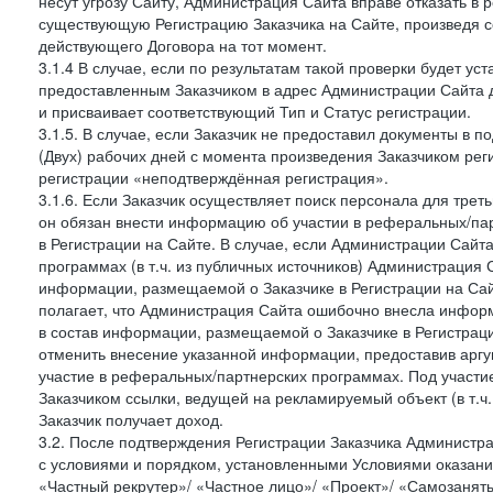
несут угрозу Сайту, Администрация Сайта вправе отказать в 
существующую Регистрацию Заказчика на Сайте, произведя с
действующего Договора на тот момент.
3.1.4 В случае, если по результатам такой проверки будет у
предоставленным Заказчиком в адрес Администрации Сайта 
и присваивает соответствующий Тип и Статус регистрации.
3.1.5. В случае, если Заказчик не предоставил документы в
(Двух) рабочих дней с момента произведения Заказчиком рег
регистрации «неподтверждённая регистрация».
3.1.6. Если Заказчик осуществляет поиск персонала для тре
он обязан внести информацию об участии в реферальных/па
в Регистрации на Сайте. В случае, если Администрации Сайта
программах (в т.ч. из публичных источников) Администрация
информации, размещаемой о Заказчике в Регистрации на Сайте
полагает, что Администрация Сайта ошибочно внесла инфор
в состав информации, размещаемой о Заказчике в Регистраци
отменить внесение указанной информации, предоставив аргу
участие в реферальных/партнерских программах. Под участ
Заказчиком ссылки, ведущей на рекламируемый объект (в т.ч
Заказчик получает доход.
3.2. После подтверждения Регистрации Заказчика Администра
с условиями и порядком, установленными Условиями оказания У
«Частный рекрутер»/ «Частное лицо»/ «Проект»/ «Самозаняты