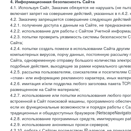
4. Информационная безопасность Сайта
4.1. Используя Сайт, Заказчик обязуется не нарушать (не пы
включает запрет на совершение действий, указанных в п.4.2.
4.2. Заказчику запрещается совершение следующих действий
4.2.1. получение доступа к данным на Сайте, не предназначе
4.2.2. использование для работы с Сайтом Учетной информа
4.2.3. попытки проверить уязвимость системы безопасности 
Сайта;
4.2.4. попытки создать помехи в использовании Сайта другим 
компьютерных вирусов, порчу данных, постоянную рассылку
Сайта, одновременную отправку большого количества электро
подобные действия, выходящие за рамки нормального целевог
4.2.5. рассылка пользователям, соискателям и посетителя
«спам» или информацию рекламного характера, иных материа
4.2.6. имитация и/или подделка любого заголовка пакета TCP
размещенном на Сайте материале;
4.2.7. использование или попытки использования любого про
встроенной в Сайт поисковой машины, программного обеспе
если их функциональные возможности и порядок работы с Са
традиционных и общедоступных браузеров (NetscapeNavigator
4.2.8. использование программных средств, имитирующих раб
4.2.9. использование анонимных прокси-серверов;
4.2.10. работа с Сайтом посредством IP-адресов, не принадл