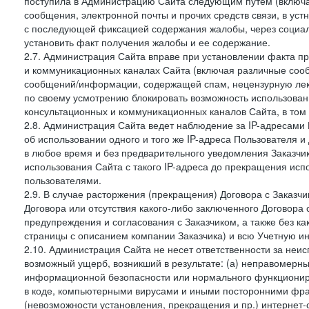
поступила в Администрацию Сайта следующим путем (включая
сообщения, электронной почты и прочих средств связи, в уст
с последующей фиксацией содержания жалобы, через социа
установить факт получения жалобы и ее содержание.
2.7. Администрация Сайта вправе при установлении факта 
и коммуникационных каналах Сайта (включая различные сооб
сообщений/информации, содержащей спам, нецензурную лекс
по своему усмотрению блокировать возможность использов
консультационных и коммуникационных каналов Сайта, в том 
2.8. Администрация Сайта ведет наблюдение за IP-адресами 
об использовании одного и того же IP-адреса Пользователя 
в любое время и без предварительного уведомления Заказчи
использования Сайта с такого IP-адреса до прекращения исп
пользователями.
2.9. В случае расторжения (прекращения) Договора с Заказч
Договора или отсутствия какого-либо заключенного Договора
предупреждения и согласования с Заказчиком, а также без к
страницы с описанием компании Заказчика) и всю Учетную и
2.10. Администрация Сайта не несет ответственности за неи
возможный ущерб, возникший в результате: (а) неправомерн
информационной безопасности или нормального функциониров
в коде, компьютерными вирусами и иными посторонними фраг
(невозможности установления, прекращения и пр.) интернет