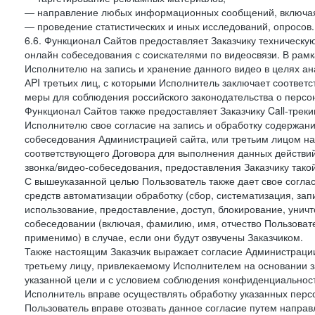
— направление любых информационных сообщений, включая
— проведение статистических и иных исследований, опросов.
6.6. Функционал Сайтов предоставляет Заказчику техническ
онлайн собеседования с соискателями по видеосвязи. В рамк
Исполнителю на запись и хранение данного видео в целях а
АPI третьих лиц, с которыми Исполнитель заключает соотве
меры для соблюдения российского законодательства о персон
Функционал Сайтов также предоставляет Заказчику Call-трекинг
Исполнителю свое согласие на запись и обработку содержани
собеседования Администрацией сайта, или третьим лицом на
соответствующего Договора для выполнения данных действий
звонка/видео-собеседования, предоставления Заказчику такой
С вышеуказанной целью Пользователь также дает свое согла
средств автоматизации обработку (сбор, систематизация, зап
использование, предоставление, доступ, блокирование, унич
собеседовании (включая, фамилию, имя, отчество Пользоват
применимо) в случае, если они будут озвучены Заказчиком.
Также настоящим Заказчик выражает согласие Администраци
третьему лицу, привлекаемому Исполнителем на основании з
указанной цели и с условием соблюдения конфиденциальнос
Исполнитель вправе осуществлять обработку указанных персо
Пользователь вправе отозвать данное согласие путем напра