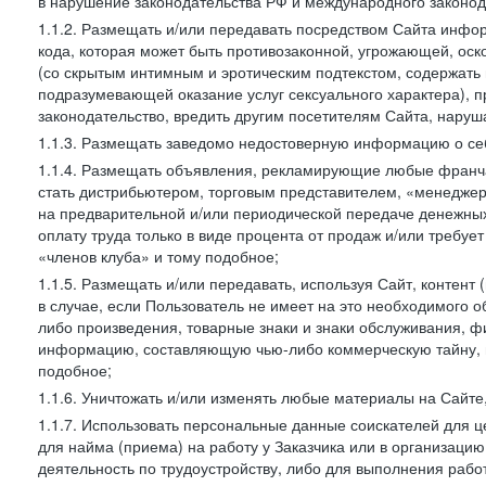
в нарушение законодательства РФ и международного законод
1.1.2. Размещать и/или передавать посредством Сайта инфор
кода, которая может быть противозаконной, угрожающей, оск
(со скрытым интимным и эротическим подтекстом, содержать
подразумевающей оказание услуг сексуального характера), 
законодательство, вредить другим посетителям Сайта, наруша
1.1.3. Размещать заведомо недостоверную информацию о себ
1.1.4. Размещать объявления, рекламирующие любые франча
стать дистрибьютером, торговым представителем, «менедже
на предварительной и/или периодической передаче денежны
оплату труда только в виде процента от продаж и/или требуе
«членов клуба» и тому подобное;
1.1.5. Размещать и/или передавать, используя Сайт, контент
в случае, если Пользователь не имеет на это необходимого 
либо произведения, товарные знаки и знаки обслуживания,
информацию, составляющую чью-либо коммерческую тайну, и
подобное;
1.1.6. Уничтожать и/или изменять любые материалы на Сайте
1.1.7. Использовать персональные данные соискателей для ц
для найма (приема) на работу у Заказчика или в организаци
деятельность по трудоустройству, либо для выполнения рабо