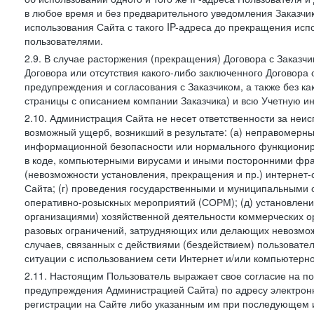
в любое время и без предварительного уведомления Заказчи
использования Сайта с такого IP-адреса до прекращения исп
пользователями.
2.9. В случае расторжения (прекращения) Договора с Заказч
Договора или отсутствия какого-либо заключенного Договора
предупреждения и согласования с Заказчиком, а также без к
страницы с описанием компании Заказчика) и всю Учетную и
2.10. Администрация Сайта не несет ответственности за неи
возможный ущерб, возникший в результате: (а) неправомерн
информационной безопасности или нормального функциониров
в коде, компьютерными вирусами и иными посторонними фраг
(невозможности установления, прекращения и пр.) интернет
Сайта; (г) проведения государственными и муниципальными 
оперативно-розыскных мероприятий (СОРМ); (д) установлени
организациями) хозяйственной деятельности коммерческих о
разовых ограничений, затрудняющих или делающих невозмож
случаев, связанных с действиями (бездействием) пользовате
ситуации с использованием сети Интернет и/или компьютерн
2.11. Настоящим Пользователь выражает свое согласие на п
предупреждения Администрацией Сайта) по адресу электрон
регистрации на Сайте либо указанным им при последующем и