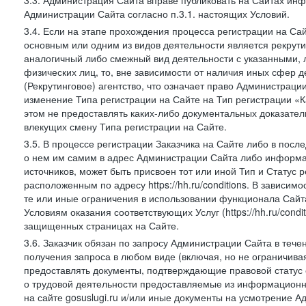
3.3. Администрация Сайта вправе публиковать на Сайтах ин
Администрации Сайта согласно п.3.1. настоящих Условий.
3.4. Если на этапе прохождения процесса регистрации на Сай
основным или одним из видов деятельности является рекрутин
аналогичный либо смежный вид деятельности с указанными, 
физических лиц, то, вне зависимости от наличия иных сфер д
(Рекрутинговое) агентство, что означает право Администраци
изменение Типа регистрации на Сайте на Тип регистрации «К
этом не предоставлять каких-либо документальных доказател
влекущих смену Типа регистрации на Сайте.
3.5. В процессе регистрации Заказчика на Сайте либо в пос
о нем им самим в адрес Администрации Сайта либо информа
источников, может быть присвоен тот или иной Тип и Статус 
расположенным по адресу https://hh.ru/conditions. В зависим
те или иные ограничения в использовании функционала Сайта
Условиям оказания соответствующих Услуг (https://hh.ru/condi
защищенных страницах на Сайте.
3.6. Заказчик обязан по запросу Администрации Сайта в тече
получения запроса в любом виде (включая, но не ограничива
предоставлять документы, подтверждающие правовой статус с
о трудовой деятельности предоставляемые из информацион
на сайте gosuslugi.ru и/или иные документы на усмотрение 