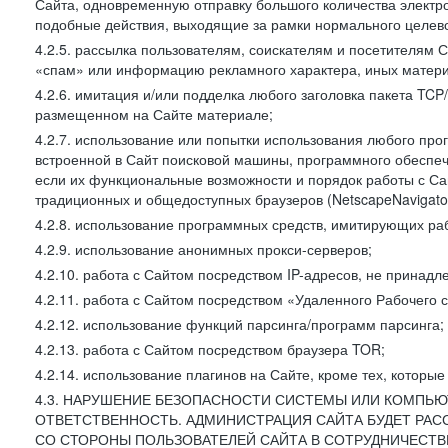
Сайта, одновременную отправку большого количества электро
подобные действия, выходящие за рамки нормального целевог
4.2.5. рассылка пользователям, соискателям и посетителя
«спам» или информацию рекламного характера, иных материа
4.2.6. имитация и/или подделка любого заголовка пакета TCP
размещенном на Сайте материале;
4.2.7. использование или попытки использования любого про
встроенной в Сайт поисковой машины, программного обеспе
если их функциональные возможности и порядок работы с Са
традиционных и общедоступных браузеров (NetscapeNavigator
4.2.8. использование программных средств, имитирующих раб
4.2.9. использование анонимных прокси-серверов;
4.2.10. работа с Сайтом посредством IP-адресов, не принадл
4.2.11. работа с Сайтом посредством «Удаленного Рабочего с
4.2.12. использование функций парсинга/программ парсинга;
4.2.13. работа с Сайтом посредством браузера TOR;
4.2.14. использование плагинов на Сайте, кроме тех, которы
4.3. НАРУШЕНИЕ БЕЗОПАСНОСТИ СИСТЕМЫ ИЛИ КОМПЬЮ
ОТВЕТСТВЕННОСТЬ. АДМИНИСТРАЦИЯ САЙТА БУДЕТ РА
СО СТОРОНЫ ПОЛЬЗОВАТЕЛЕЙ САЙТА В СОТРУДНИЧЕСТ