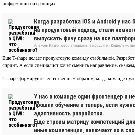
информации на границах.
Когда разработка iOS и Android у на
на продуктовый подход, стали немног
выпускать фичу сразу на все платфор
Алексей Казин, people-manager в продукте «Кошелек», п
Еще T-shape делает продуктовую команду стабильной. Разрабо
спринт. А если специалист хочет сменить направление, скажем, 
T-shape формируется естественным образом, когда команде нуж
У нас в команде один фронтендер и н
прошли обучение и теперь, если нужн
адаптивность разработки.
Еще строим матрицу компетенций для 
иные компетенции, включают их в сво