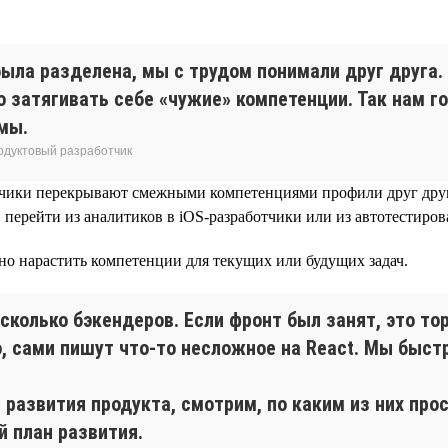
с была разделена, мы с трудом понимали друг друг
о затягивать себе «чужие» компетенции. Так нам г
мы.
родуктовый разработчик
тчики перекрывают смежными компетенциями профили друг друга,
перейти из аналитиков в iOS-разработчики или из автотестирован
но нарастить компетенции для текущих или будущих задач.
есколько бэкендеров. Если фронт был занят, это т
о, сами пишут что-то несложное на React. Мы бы
развития продукта, смотрим, по каким из них прос
й план развития.