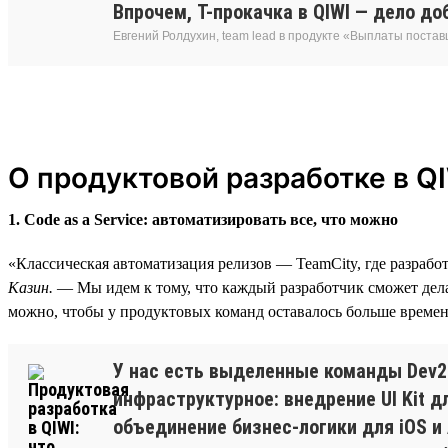
Впрочем, T-прокачка в QIWI — дело д
Евгений Ролдухин, team lead в продукте «Выплаты поста
О продуктовой разработке в Q
1. Code as a Service: автоматизировать все, что можно
«Классическая автоматизация релизов — TeamCity, где разраб
Казин.
— Мы идем к тому, что каждый разработчик сможет делат
можно, чтобы у продуктовых команд оставалось больше времени
У нас есть выделенные команды Dev2
инфраструктурное: внедрение UI Kit 
объединение бизнес-логики для iOS и 