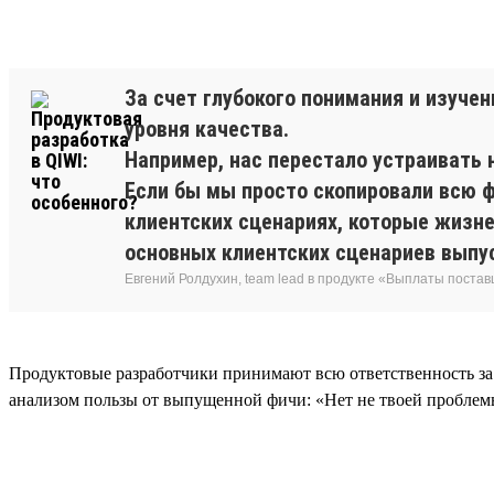
За счет глубокого понимания и изуче
уровня качества.
Например, нас перестало устраивать 
Если бы мы просто скопировали всю ф
клиентских сценариях, которые жизн
основных клиентских сценариев выпус
Евгений Ролдухин, team lead в продукте «Выплаты поста
Продуктовые разработчики принимают всю ответственность за до
анализом пользы от выпущенной фичи: «Нет не твоей проблемы,