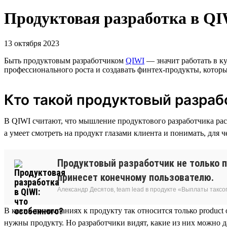
Продуктовая разработка в QI
13 октября 2023
Быть продуктовым разработчиком
QIWI
— значит работать в к
профессионального роста и создавать финтех-продукты, котор
Кто такой продуктовый разраб
В QIWI считают, что мышление продуктового разработчика расш
а умеет смотреть на продукт глазами клиента и понимать, для ч
Продуктовый разработчик не только п
принесет конечному пользователю.
Александр Десятов, team lead в продукте «Выплаты таксо
В каких-то компаниях к продукту так относится только product
нужны продукту. Но разработчики видят, какие из них можно д