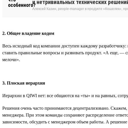
и нетривиальных технических решени
Алексей Казин, people-manager в продукте «Кошелек», п
2. Общее владение кодом
Весь исходный код компании доступен каждому разработчику: м
ставить правильные вопросы и развивать продукт. «А еще, — 
мелочи».
3. Плоская иерархия
Иерархии в QIWI нет: все общаются на «ты» и на равных, сотр
Решения очень часто принимаются децентрализовано. Скажем, ес
менеджера. При этом команды сохраняют распределение ответс
зависимости, обсудить с менеджером объем работы. А решение