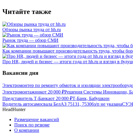
Читайте также
Обзоры рынка труда от hh.ru
Рынок труда — обзор СМИ
Как компании повышают производительность труда, чтобы бор
Про HR, людей и бизнес — итоги года от hh.ru и взгляд в буду
Вакансии дня
Электромонтер по ремонту обмоток и изоляции электрооборуд
Электромонтажник
от
20 000
₽
Решения Системы Инновации, Б
Представитель Т-Банка
от
20 000
₽
Т-Банк, Бабушкин
Водитель автосамосвала БелАЗ 75131, 75306
з/п не указана
СУЭК
HeadHunter
Размещение вакансий
Поиск по резюме
О компании