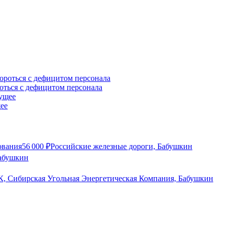
оться с дефицитом персонала
щее
ования
56 000
₽
Российские железные дороги, Бабушкин
абушкин
, Сибирская Угольная Энергетическая Компания, Бабушкин