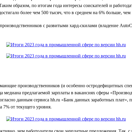
аким образом, по итогам года интересы соискателей и работода
стигало более чем 500 тысяч, что в среднем на 6% больше, чем в
а производственников с развитыми хард-скилами (владение Aut
нимающие производственников (и особенно остродефицитных спец
ода медиана предлагаемой зарплаты в вакансиях сферы «Производс
 согласно данным сервиса hh.ru «Банк данных заработных плат»
а 7% от текущего уровня.
тивно, чем работодатели свои зарплатные предложения. Так, с 