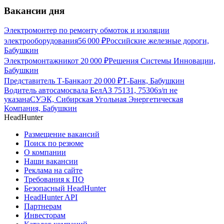
Вакансии дня
Электромонтер по ремонту обмоток и изоляции
электрооборудования
56 000
₽
Российские железные дороги,
Бабушкин
Электромонтажник
от
20 000
₽
Решения Системы Инновации,
Бабушкин
Представитель Т-Банка
от
20 000
₽
Т-Банк, Бабушкин
Водитель автосамосвала БелАЗ 75131, 75306
з/п не
указана
СУЭК, Сибирская Угольная Энергетическая
Компания, Бабушкин
HeadHunter
Размещение вакансий
Поиск по резюме
О компании
Наши вакансии
Реклама на сайте
Требования к ПО
Безопасный HeadHunter
HeadHunter API
Партнерам
Инвесторам