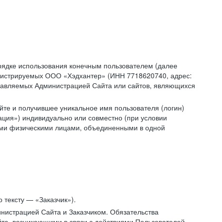
рядке использования конечным пользователем (далее
администрируемых ООО «Хэдхантер» (ИНН 7718620740, адрес:
 управляемых Администрацией Сайта или сайтов, являющихся
йте и получившее уникальное имя пользователя (логин)
ация») индивидуально или совместно (при условии
гими физическими лицами, объединенными в одной
 тексту — «Заказчик»).
нистрацией Сайта и Заказчиком. Обязательства
та, возникающими в связи с действиями Пользователей