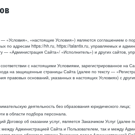
тов
у — «Условия», «настоящие Условия») являются соглашением о по
х по адресам https://hh.ru, https://talantix.ru, управляемых и 
тексту — «Администрация Сайта»/ «Исполнитель») и других сайтов,
соответствии с настоящими Условиями, зарегистрированное на Са
хода на защищенные страницы Сайта (далее по тексту — «Регистр
ия правовых оснований, указанных в настоящих Условиях) с дру
имательскую деятельность без образования юридического лица;
ги в области подбора персонала.
 Договор об оказании услуг, является Заказчиком Услуг (далее по
к между Администрацией Сайта и Пользователем, так и между Адми
ются также обязательствами Заказчика перед Администрацией Сай