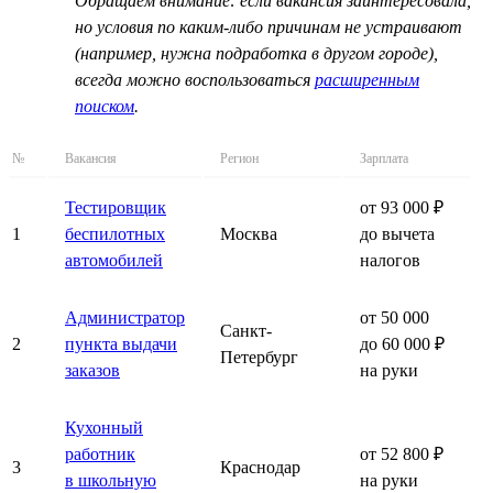
Обращаем внимание: если вакансия заинтересовала,
но условия по каким-либо причинам не устраивают
(например, нужна подработка в другом городе),
всегда можно воспользоваться
расширенным
поиском
.
№
Вакансия
Регион
Зарплата
Тестировщик
от 93 000 ₽
1
беспилотных
Москва
до вычета
автомобилей
налогов
Администратор
от 50 000
Санкт-
2
пункта выдачи
до 60 000 ₽
Петербург
заказов
на руки
Кухонный
работник
от 52 800 ₽
3
Краснодар
в школьную
на руки