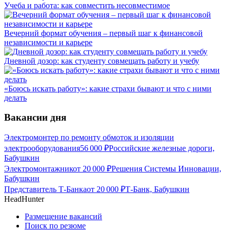
Учеба и работа: как совместить несовместимое
Вечерний формат обучения – первый шаг к финансовой
независимости и карьере
Дневной дозор: как студенту совмещать работу и учебу
«Боюсь искать работу»: какие страхи бывают и что с ними
делать
Вакансии дня
Электромонтер по ремонту обмоток и изоляции
электрооборудования
56 000
₽
Российские железные дороги,
Бабушкин
Электромонтажник
от
20 000
₽
Решения Системы Инновации,
Бабушкин
Представитель Т-Банка
от
20 000
₽
Т-Банк, Бабушкин
HeadHunter
Размещение вакансий
Поиск по резюме