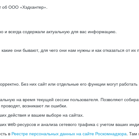
ет об ООО «Хэдхантер».
но и всегда содержали актуальную для вас информацию.
акие они бывают, для чего они нам нужны и как отказаться от их 
рректно. Без них сайт или отдельные его функции могут работат
альную на время текущей сессии пользователя. Позволяют собира
 проводят, возникают ли ошибки.
их действия и вашем выборе на сайтах.
х web-ресурсов и анализа сетевого трафика с учетом ваших инд
есть в
Реестре персональных данных на сайте Роскомнадзора
. Там