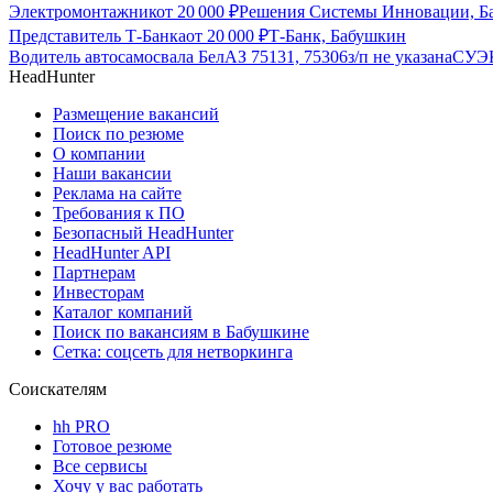
Электромонтажник
от
20 000
₽
Решения Системы Инновации, Б
Представитель Т-Банка
от
20 000
₽
Т-Банк, Бабушкин
Водитель автосамосвала БелАЗ 75131, 75306
з/п не указана
СУЭК
HeadHunter
Размещение вакансий
Поиск по резюме
О компании
Наши вакансии
Реклама на сайте
Требования к ПО
Безопасный HeadHunter
HeadHunter API
Партнерам
Инвесторам
Каталог компаний
Поиск по вакансиям в Бабушкине
Сетка: соцсеть для нетворкинга
Соискателям
hh PRO
Готовое резюме
Все сервисы
Хочу у вас работать