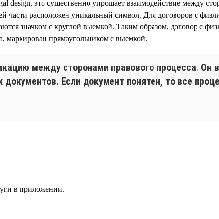
 design, это существенно упрощает взаимодействие между стор
ней части расположен уникальный символ. Для договоров с физл
аются значком с круглой выемкой. Таким образом, договор с физ
а, маркирован прямоугольником с выемкой.
никацию между сторонами правового процесса. Он
х документов. Если документ понятен, то все про
луги в приложении.