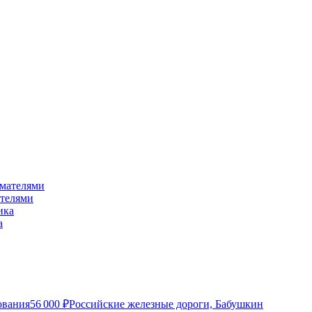
ателями
а
ования
56 000
₽
Российские железные дороги, Бабушкин