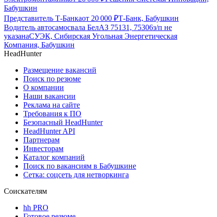
Бабушкин
Представитель Т-Банка
от
20 000
₽
Т-Банк, Бабушкин
Водитель автосамосвала БелАЗ 75131, 75306
з/п не
указана
СУЭК, Сибирская Угольная Энергетическая
Компания, Бабушкин
HeadHunter
Размещение вакансий
Поиск по резюме
О компании
Наши вакансии
Реклама на сайте
Требования к ПО
Безопасный HeadHunter
HeadHunter API
Партнерам
Инвесторам
Каталог компаний
Поиск по вакансиям в Бабушкине
Сетка: соцсеть для нетворкинга
Соискателям
hh PRO
Готовое резюме