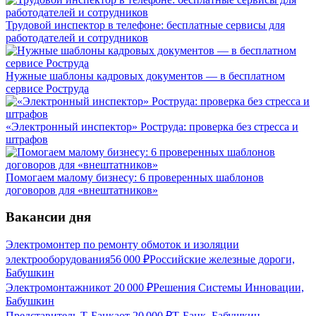
Трудовой инспектор в телефоне: бесплатные сервисы для
работодателей и сотрудников
Нужные шаблоны кадровых документов — в бесплатном
сервисе Роструда
«Электронный инспектор» Роструда: проверка без стресса и
штрафов
Помогаем малому бизнесу: 6 проверенных шаблонов
договоров для «внештатников»
Вакансии дня
Электромонтер по ремонту обмоток и изоляции
электрооборудования
56 000
₽
Российские железные дороги,
Бабушкин
Электромонтажник
от
20 000
₽
Решения Системы Инновации,
Бабушкин
Представитель Т-Банка
от
20 000
₽
Т-Банк, Бабушкин