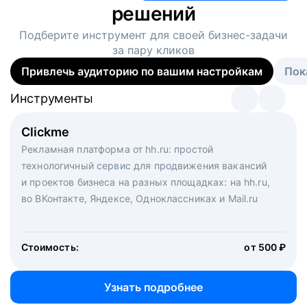
решений
Подберите инструмент для своей
бизнес-задачи
за пару кликов
Привлечь аудиторию по вашим настройкам
Пок
Инструменты
Инструменты
Инструменты
Виртуальный рекрутер
Clickme
Вакансия дня
Массовый подбор под ключ. Решите, сколько
Рекламная платформа от hh.ru: простой
Рекламный формат для вакансий на главной странице
кандидатов и когда вам нужно, и за дело возьмутся
технологичный сервис для продвижения вакансий
hh.ru. Увеличивает количество откликов
маркетологи, рекрутеры и проектные менеджеры
и проектов бизнеса на разных площадках: на hh.ru,
hh.ru с целым набором digital-инструментов
во ВКонтакте, Яндексе, Одноклассниках и Mail.ru
Стоимость:
от 200 000 ₽
Узнать подробнее
Стоимость:
от 500 ₽
Узнать подробнее
Узнать подробнее