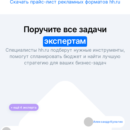
Скачать прайс-лист рекламных форматов hh.ru
Поручите все задачи
экспертам
Специалисты hh.ru подберут нужные инструменты,
помогут спланировать бюджет и найти лучшую
стратегию для ваших
бизнес-задач
+ ещё
4
эксперта
Екатерина Лазаренко
Александр Кулагин
Даниил Макаров
Борис Кашко
Юлия Изоитко