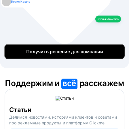
Борис Кашко
Юлия Изоитко
Александр Кулагин
Даниил Макаров
Екатерина Лазаренко
Юлия Изоитко
Получить решение для компании
Поддержим и
всё
расскажем
Статьи
Делимся новостями, историями клиентов и советами
про рекламные продукты и платформу Clickme