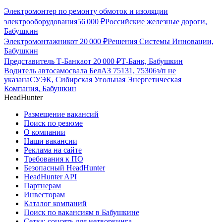
Электромонтер по ремонту обмоток и изоляции
электрооборудования
56 000
₽
Российские железные дороги,
Бабушкин
Электромонтажник
от
20 000
₽
Решения Системы Инновации,
Бабушкин
Представитель Т-Банка
от
20 000
₽
Т-Банк, Бабушкин
Водитель автосамосвала БелАЗ 75131, 75306
з/п не
указана
СУЭК, Сибирская Угольная Энергетическая
Компания, Бабушкин
HeadHunter
Размещение вакансий
Поиск по резюме
О компании
Наши вакансии
Реклама на сайте
Требования к ПО
Безопасный HeadHunter
HeadHunter API
Партнерам
Инвесторам
Каталог компаний
Поиск по вакансиям в Бабушкине
Сетка: соцсеть для нетворкинга