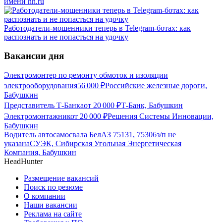
имени hh.ru
Работодатели-мошенники теперь в Telegram-ботах: как
распознать и не попасться на удочку
Вакансии дня
Электромонтер по ремонту обмоток и изоляции
электрооборудования
56 000
₽
Российские железные дороги,
Бабушкин
Представитель Т-Банка
от
20 000
₽
Т-Банк, Бабушкин
Электромонтажник
от
20 000
₽
Решения Системы Инновации,
Бабушкин
Водитель автосамосвала БелАЗ 75131, 75306
з/п не
указана
СУЭК, Сибирская Угольная Энергетическая
Компания, Бабушкин
HeadHunter
Размещение вакансий
Поиск по резюме
О компании
Наши вакансии
Реклама на сайте