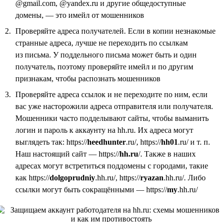
@gmail.com, @yandex.ru и другие общедоступные
домены, — это имейл от мошенников
Проверяйте адреса получателей. Если в копии незнакомые
странные адреса, лучше не переходить по ссылкам
из письма. У поддельного письма может быть и один
получатель, поэтому проверяйте имейл и по другим
признакам, чтобы распознать мошенников
Проверяйте адреса ссылок и не переходите по ним, если
вас уже насторожили адреса отправителя или получателя.
Мошенники часто подделывают сайты, чтобы выманить
логин и пароль к аккаунту на hh.ru. Их адреса могут
выглядеть так: https://
heedhunter
.ru/, https://
hh01
.ru/ и т. п.
Наш настоящий сайт — https://
hh.ru
/. Также в наших
адресах могут встретиться поддомены с городами, такие
как https://
dolgoprudniy
.hh.ru/, https://
ryazan
.hh.ru/. Либо
ссылки могут быть сокращёнными — https://
my
.hh.ru/