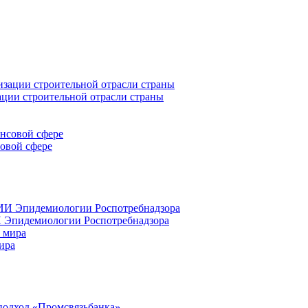
ации строительной отрасли страны
совой сфере
 Эпидемиологии Роспотребнадзора
ира