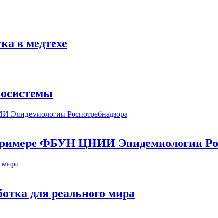
ка в медтехе
косистемы
а примере ФБУН ЦНИИ Эпидемиологии Ро
ботка для реального мира