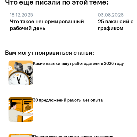
Что ещё писали по этой теме:
Без квоты поступление идёт на общих
основаниях, заказчиком может быть любая
18.12.2025
03.08.2026
компания или ИП, а договор заключают в
Что такое ненормированный
25 вакансий с
любой момент обучения.
рабочий день
графиком
Вам могут понравиться статьи:
Какие навыки ищут работодатели в 2026 году
30 предложений работы без опыта
Почему вакансии могут висеть месяцами