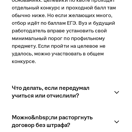
основаниях: целевики по квоте проходят
отдельный конкурс и проходной балл там
обычно ниже. Но если желающих много,
отбор идёт по баллам ЕГЭ. Вуз и будущий
работодатель вправе установить свой
минимальный порог по профильному
предмету. Если пройти на целевое не
удалось, можно участвовать в общем
конкурсе.
Что делать, если передумал
учиться или отчислили?
Последствия зависят от того, на каком
Можно&nbsp;ли расторгнуть
этапе учащийся расторгает договор.
договор без штрафа?
Перевод на другую специальность,