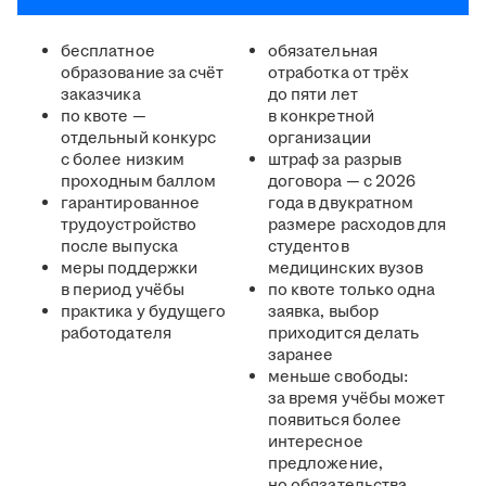
бесплатное
обязательная
образование за счёт
отработка от трёх
заказчика
до пяти лет
по квоте —
в конкретной
отдельный конкурс
организации
с более низким
штраф за разрыв
проходным баллом
договора — с 2026
гарантированное
года в двукратном
трудоустройство
размере расходов для
после выпуска
студентов
меры поддержки
медицинских вузов
в период учёбы
по квоте только одна
практика у будущего
заявка, выбор
работодателя
приходится делать
заранее
меньше свободы:
за время учёбы может
появиться более
интересное
предложение,
но обязательства