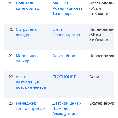
19
Водитель
МАГНИТ,
Зеленодольск
категории Е
Розничная сеть.
(35 км
Транспорт
от Казани)
20
Сотрудник
Ozon
Зеленодольск
склада
Производство
(35 км
от Казани)
21
Мобильный
Альфа-банк
Новосибирск
банкир
22
Агент
FLЭTHOUSE
Сочи
на входящий
поток клиентов
23
Менеджер
Детский центр
Екатеринбург
тёплых продаж
Шамиля
Ахмадуллина