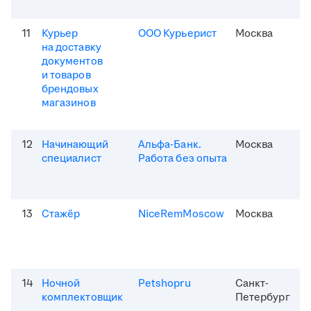
11
Курьер
ООО Курьерист
Москва
на доставку
документов
и товаров
брендовых
магазинов
12
Начинающий
Альфа-Банк.
Москва
специалист
Работа без опыта
13
Стажёр
NiceRemMoscow
Москва
14
Ночной
Petshopru
Санкт-
комплектовщик
Петербург