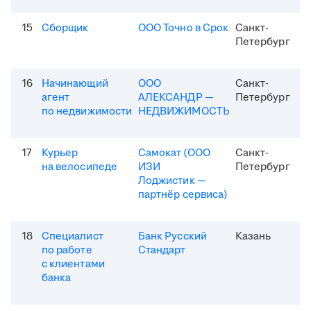
15
Сборщик
ООО Точно в Срок
Санкт-
Петербург
16
Начинающий
ООО
Санкт-
агент
АЛЕКСАНДР —
Петербург
по недвижимости
НЕДВИЖИМОСТЬ
17
Курьер
Самокат (ООО
Санкт-
на велосипеде
ИЗИ
Петербург
Лоджистик —
партнёр сервиса)
18
Специалист
Банк Русский
Казань
по работе
Стандарт
с клиентами
банка