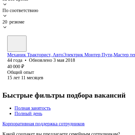
По соответствию
20 резюме
Механик Тракторист, АвтоЭлектрик Монтер Пути,Мастер т
44
года
•
Обновлено
3 мая 2018
40 000
₽
Общий опыт
15
лет
11
месяцев
Быстрые фильтры подбора вакансий
Полная занятость
Полный день
Корпоративная поддержка сотрудников
Какой соцпакет вы предлагаете семейным сотрудникам?