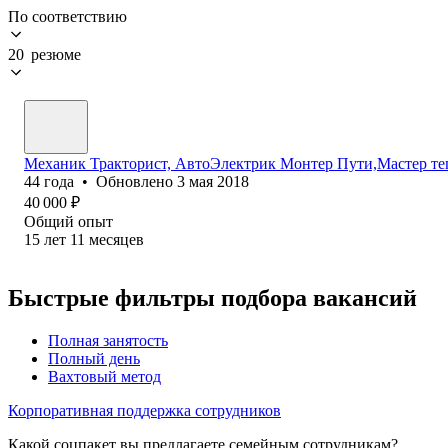
По соответствию
20 резюме
Механик Тракторист, АвтоЭлектрик Монтер Пути,Мастер т
44
года
•
Обновлено
3 мая 2018
40 000
₽
Общий опыт
15
лет
11
месяцев
Быстрые фильтры подбора вакансий
Полная занятость
Полный день
Вахтовый метод
Корпоративная поддержка сотрудников
Какой соцпакет вы предлагаете семейным сотрудникам?