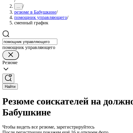
/
/
...
резюме в Бабушкине
/
помощник управляющего
/
сменный график
помощник управляющего
Резюме
Найти
Резюме соискателей на долж
Бабушкине
Чтобы видеть все резюме, зарегистрируйтесь
После регистрации покажем ещё 16 и откроем фото