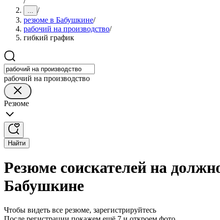
/
/
...
резюме в Бабушкине
/
рабочий на производство
/
гибкий график
рабочий на производство
Резюме
Найти
Резюме соискателей на должно
Бабушкине
Чтобы видеть все резюме, зарегистрируйтесь
После регистрации покажем ещё 7 и откроем фото