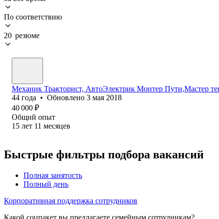
По соответствию
20 резюме
Механик Тракторист, АвтоЭлектрик Монтер Пути,Мастер т
44
года
•
Обновлено
3 мая 2018
40 000
₽
Общий опыт
15
лет
11
месяцев
Быстрые фильтры подбора вакансий
Полная занятость
Полный день
Корпоративная поддержка сотрудников
Какой соцпакет вы предлагаете семейным сотрудникам?