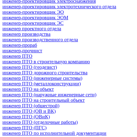
инженер-проектировщик электроснабжения
инженер-проектировщик электротехнического отдела
инженер-проектировщик ЭО
инженер-проектировщик ЭОМ
инженер-проектировщик ЭС
инженер проектного отдела
инженер производства
инженер производственного отдела
инженер-прораб
инженер-прочнист
инженер ПТО
инженер ПТО в строительную компанию
инженер ПТО (геодезист)
инженер ПТО дорожного строительства
инженер ПТО (инженерные системы)
инженер ПТО (металлоконструкции)
инженер ПТО на объект
инженер ПТО (наружные инженерные сети)
инженер ПТО на строительный объект
инженер ПТО (общестрой)
инженер ПТО (ОВ и ВК)
инженер ПТО (ОВиК)
инженер ПТО (отделочные работы)
инженер ПТО (ПГС)
инженер ПТО по исполнительной документации