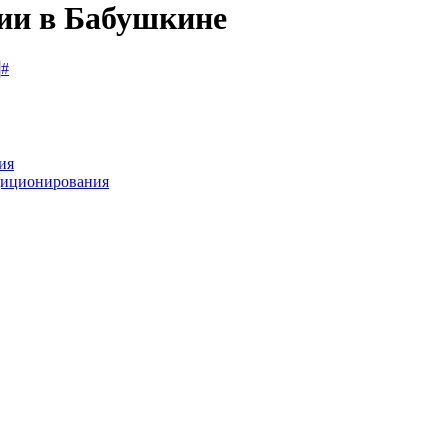
сии в Бабушкине
#
ия
диционирования