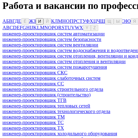
Работа и вакансии по профес
А
Б
В
Г
Д
Е
Ж
З
К
Л
М
Н
О
П
Р
С
Т
У
Ф
Х
Ц
Ч
Ш
Э
Ю
Ё
И
Й
Щ
Ы
Я
A
B
C
D
E
F
G
H
I
J
K
L
M
N
O
P
Q
R
S
T
U
V
W
X
Y
Z
инженер-проектировщик систем автоматизации
инженер-проектировщик систем безопасности
инженер-проектировщик систем вентиляции
инженер-проектировщик систем водоснабжения и водоотведен
инженер-проектировщик систем отопления, вентиляции и кон
инженер-проектировщик систем отопления и вентиляции
инженер-проектировщик систем пожаротушения
инженер-проектировщик СКС
инженер-проектировщик слаботочных систем
инженер-проектировщик СС
инженер-проектировщик строительного отдела
инженер-проектировщик (строительство)
инженер-проектировщик ТГВ
инженер-проектировщик тепловых сетей
инженер-проектировщик технологического отдела
инженер-проектировщик ТМ
инженер-проектировщик ТС
инженер-проектировщик ТХ
инженер-проектировщик холодильного оборудования