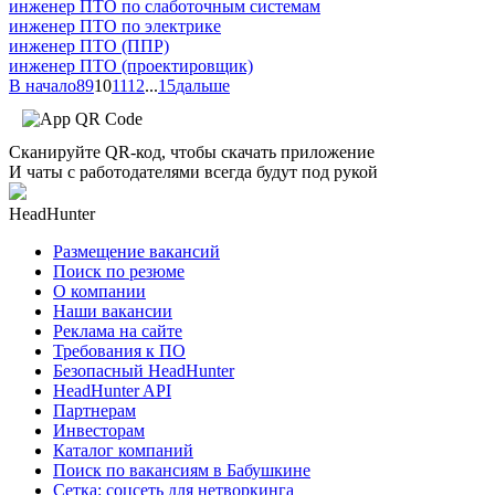
инженер ПТО по слаботочным системам
инженер ПТО по электрике
инженер ПТО (ППР)
инженер ПТО (проектировщик)
В начало
8
9
10
11
12
...
15
дальше
Сканируйте QR-код, чтобы скачать приложение
И чаты с работодателями всегда будут под рукой
HeadHunter
Размещение вакансий
Поиск по резюме
О компании
Наши вакансии
Реклама на сайте
Требования к ПО
Безопасный HeadHunter
HeadHunter API
Партнерам
Инвесторам
Каталог компаний
Поиск по вакансиям в Бабушкине
Сетка: соцсеть для нетворкинга