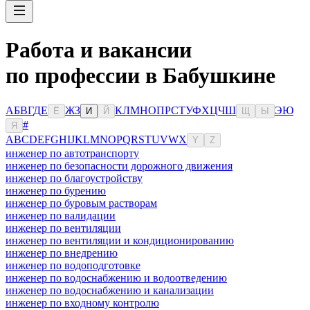
Работа и вакансии
по профессии в Бабушкине
А
Б
В
Г
Д
Е
Ж
З
К
Л
М
Н
О
П
Р
С
Т
У
Ф
Х
Ц
Ч
Ш
Э
Ю
Ё
И
Й
Щ
Ы
#
Я
A
B
C
D
E
F
G
H
I
J
K
L
M
N
O
P
Q
R
S
T
U
V
W
X
Y
Z
инженер по автотранспорту
инженер по безопасности дорожного движения
инженер по благоустройству
инженер по бурению
инженер по буровым растворам
инженер по валидации
инженер по вентиляции
инженер по вентиляции и кондиционированию
инженер по внедрению
инженер по водоподготовке
инженер по водоснабжению и водоотведению
инженер по водоснабжению и канализации
инженер по входному контролю