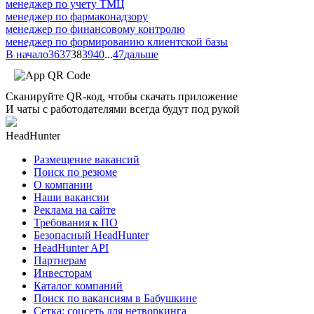
менеджер по учету ТМЦ
менеджер по фармаконадзору
менеджер по финансовому контролю
менеджер по формированию клиентской базы
В начало
36
37
38
39
40
...
47
дальше
Сканируйте QR-код, чтобы скачать приложение
И чаты с работодателями всегда будут под рукой
HeadHunter
Размещение вакансий
Поиск по резюме
О компании
Наши вакансии
Реклама на сайте
Требования к ПО
Безопасный HeadHunter
HeadHunter API
Партнерам
Инвесторам
Каталог компаний
Поиск по вакансиям в Бабушкине
Сетка: соцсеть для нетворкинга