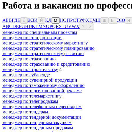
Работа и вакансии по профес
А
Б
В
Г
Д
Е
Ж
З
И
К
Л
Н
О
П
Р
С
Т
У
Ф
Х
Ц
Ч
Ш
Э
Ю
Ё
Й
М
Щ
Ы
Я
A
B
C
D
E
F
G
H
I
J
K
L
M
N
O
P
Q
R
S
T
U
V
W
X
Y
Z
менеджер по специальным проектам
менеджер по стандартизации
менеджер по стратегическому маркетингу
менеджер по стратегическому планированию
менеджер по стратегическому развитию
менеджер по страхованию
менеджер по страхованию и кредитованию
менеджер по строительству
4
менеджер по субаренде
менеджер по сувенирной продукции
менеджер по таможенному оформлению
менеджер по таргетированной рекламе
менеджер по телемаркетингу
менеджер по телепродажам
менеджер по телефонным переговорам
менеджер по тендерам
менеджер по тендерной документации
менеджер по тендерным закупкам
менеджер по тендерным продажам