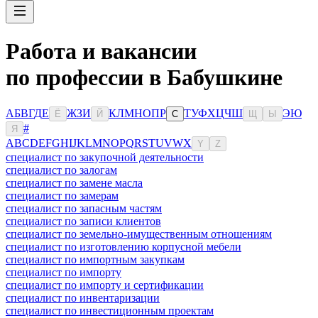
Работа и вакансии
по профессии в Бабушкине
А
Б
В
Г
Д
Е
Ж
З
И
К
Л
М
Н
О
П
Р
Т
У
Ф
Х
Ц
Ч
Ш
Э
Ю
Ё
Й
С
Щ
Ы
#
Я
A
B
C
D
E
F
G
H
I
J
K
L
M
N
O
P
Q
R
S
T
U
V
W
X
Y
Z
специалист по закупочной деятельности
специалист по залогам
специалист по замене масла
специалист по замерам
специалист по запасным частям
специалист по записи клиентов
специалист по земельно-имущественным отношениям
специалист по изготовлению корпусной мебели
специалист по импортным закупкам
специалист по импорту
специалист по импорту и сертификации
специалист по инвентаризации
специалист по инвестиционным проектам