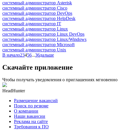
системный администратор Asterisk
системный администратор Cisco
системный администратор DevOps
системный администратор HelpDesk
системный администратор IT
системный администратор Linux
системный администратор Linux DevOps
системный администратор Linux/Windows
системный администратор Microsoft
системный администратор Unix
В начало
2
3
4
5
6
...
36
дальше
Скачайте приложение
Чтобы получать уведомления о приглашениях мгновенно
HeadHunter
Размещение вакансий
Поиск по резюме
О компании
Наши вакансии
Реклама на сайте
Требования к ПО