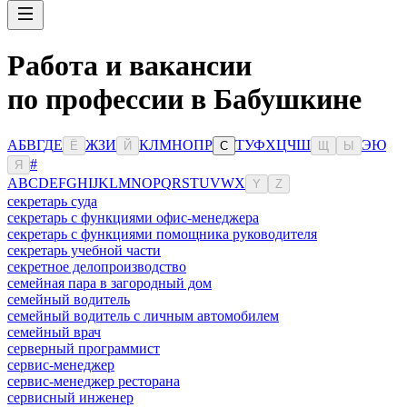
Работа и вакансии
по профессии в Бабушкине
А
Б
В
Г
Д
Е
Ж
З
И
К
Л
М
Н
О
П
Р
Т
У
Ф
Х
Ц
Ч
Ш
Э
Ю
Ё
Й
С
Щ
Ы
#
Я
A
B
C
D
E
F
G
H
I
J
K
L
M
N
O
P
Q
R
S
T
U
V
W
X
Y
Z
секретарь суда
секретарь с функциями офис-менеджера
секретарь с функциями помощника руководителя
секретарь учебной части
секретное делопроизводство
семейная пара в загородный дом
семейный водитель
семейный водитель с личным автомобилем
семейный врач
серверный программист
сервис-менеджер
сервис-менеджер ресторана
сервисный инженер