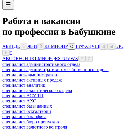
Работа и вакансии
по профессии в Бабушкине
А
Б
В
Г
Д
Е
Ж
З
И
К
Л
М
Н
О
П
Р
Т
У
Ф
Х
Ц
Ч
Ш
Э
Ю
Ё
Й
С
Щ
Ы
#
Я
A
B
C
D
E
F
G
H
I
J
K
L
M
N
O
P
Q
R
S
T
U
V
W
X
Y
Z
специалист административного отдела
специалист административно-хозяйственного отдела
специалист-администратор
специалист активных продаж
специалист-аналитик
специалист аналитического отдела
специалист АСУ ТП
специалист АХО
специалист базы данных
специалист бухгалтерии
специалист бэк-офиса
специалист бюро пропусков
специалист валютного контроля