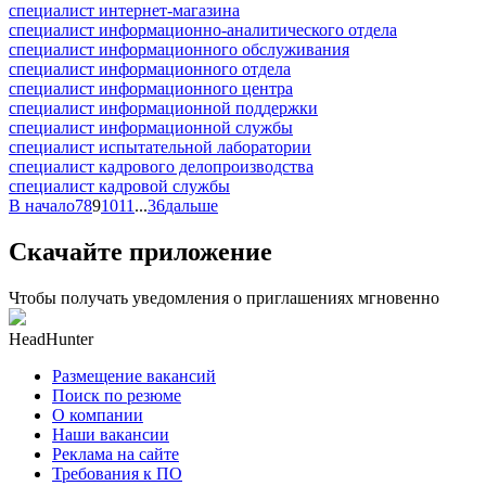
специалист интернет-магазина
специалист информационно-аналитического отдела
специалист информационного обслуживания
специалист информационного отдела
специалист информационного центра
специалист информационной поддержки
специалист информационной службы
специалист испытательной лаборатории
специалист кадрового делопроизводства
специалист кадровой службы
В начало
7
8
9
10
11
...
36
дальше
Скачайте приложение
Чтобы получать уведомления о приглашениях мгновенно
HeadHunter
Размещение вакансий
Поиск по резюме
О компании
Наши вакансии
Реклама на сайте
Требования к ПО