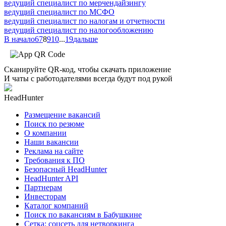
ведущий специалист по мерчендайзингу
ведущий специалист по МСФО
ведущий специалист по налогам и отчетности
ведущий специалист по налогообложению
В начало
6
7
8
9
10
...
19
дальше
Сканируйте QR-код, чтобы скачать приложение
И чаты с работодателями всегда будут под рукой
HeadHunter
Размещение вакансий
Поиск по резюме
О компании
Наши вакансии
Реклама на сайте
Требования к ПО
Безопасный HeadHunter
HeadHunter API
Партнерам
Инвесторам
Каталог компаний
Поиск по вакансиям в Бабушкине
Сетка: соцсеть для нетворкинга