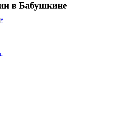
сии в Бабушкине
#
иц