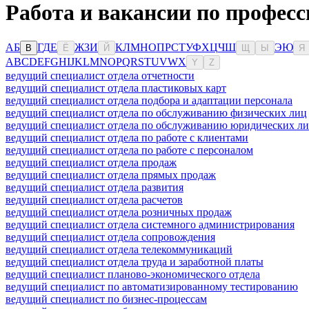
Работа и вакансии по профес
А
Б
Г
Д
Е
Ж
З
И
К
Л
М
Н
О
П
Р
С
Т
У
Ф
Х
Ц
Ч
Ш
Э
Ю
В
Ё
Й
Щ
Ы
Я
A
B
C
D
E
F
G
H
I
J
K
L
M
N
O
P
Q
R
S
T
U
V
W
X
Y
Z
ведущий специалист отдела отчетности
ведущий специалист отдела пластиковых карт
ведущий специалист отдела подбора и адаптации персонала
ведущий специалист отдела по обслуживанию физических лиц
ведущий специалист отдела по обслуживанию юридических л
ведущий специалист отдела по работе с клиентами
ведущий специалист отдела по работе с персоналом
ведущий специалист отдела продаж
ведущий специалист отдела прямых продаж
ведущий специалист отдела развития
ведущий специалист отдела расчетов
ведущий специалист отдела розничных продаж
ведущий специалист отдела системного администрирования
ведущий специалист отдела сопровождения
ведущий специалист отдела телекоммуникаций
ведущий специалист отдела труда и заработной платы
ведущий специалист планово-экономического отдела
ведущий специалист по автоматизированному тестированию
ведущий специалист по бизнес-процессам