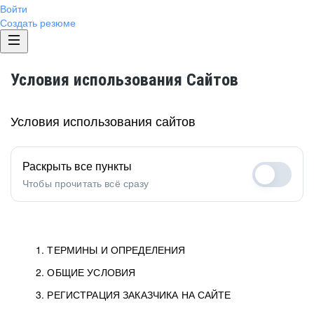
Войти
Создать резюме
Условия использования Сайтов
Условия использования сайтов
Раскрыть все пункты
Чтобы прочитать всё сразу
1. ТЕРМИНЫ И ОПРЕДЕЛЕНИЯ
2. ОБЩИЕ УСЛОВИЯ
1.1. Хэдхантер
исполнитель, юридическое
лицо ООО «Хэдхантер», ИНН
Условия определяют отношения между Заказчиками,
3. РЕГИСТРАЦИЯ ЗАКАЗЧИКА НА САЙТЕ
7718620740, адрес: 125047,
Пользователями и Хэдхантер.